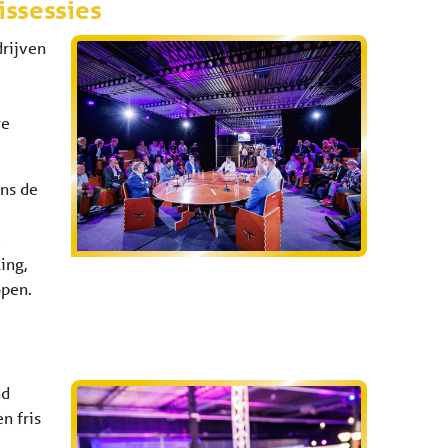
issessies
rijven
re
ens de
e
ing,
open.
nd
n fris