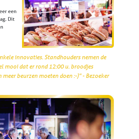
weer een
ag. Dit
en
enkele innovaties. Standhouders nemen de
eel mooi dat er rond 12:00 u. broodjes
 meer beurzen moeten doen :-)" - Bezoeker