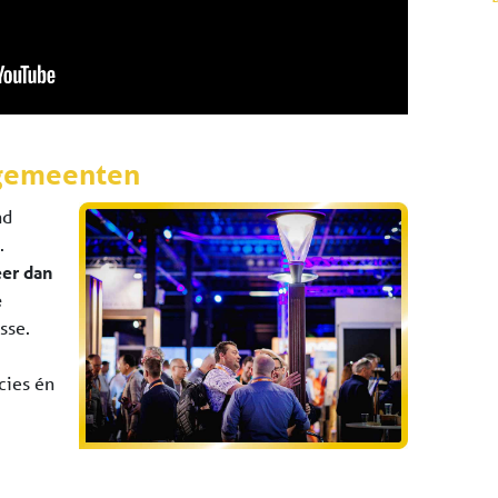
j gemeenten
nd
.
er dan
e
sse.
cies én