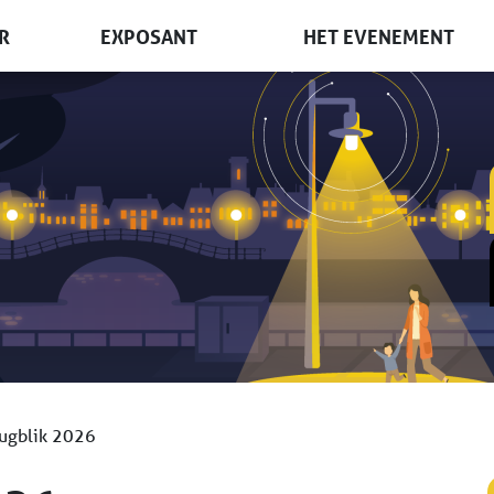
R
EXPOSANT
HET EVENEMENT
bezoeken
Deelname & tarieven
Terugblik 2026
Informatieaanvraag
Krachtig netwerk
Boek een stand
Aanmelden nieuwsbrief
ugblik 2026